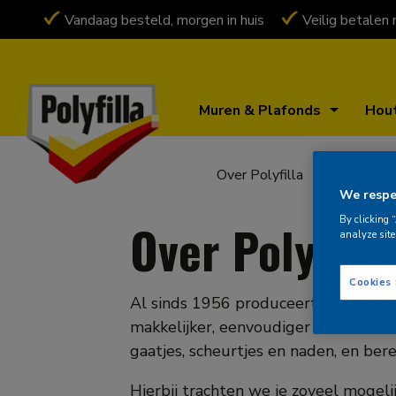
Vandaag besteld, morgen in huis
Veilig betalen
Muren & Plafonds
Hou
Over Polyfilla
We respec
By clicking 
Over Polyfilla
analyze site
Cookies
Al sinds 1956 produceert Polyfilla v
makkelijker, eenvoudiger en sneller 
gaatjes, scheurtjes en naden, en bere
Hierbij trachten we je zoveel moge