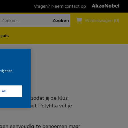
Vragen?
Neem contact op
Zoeken
Winkelwagen (0)
çais
avigation,
 All
elstelling, zodat jij de klus
lver bent, met Polyfilla vul je
dingen eenvoudig te benoemen maar