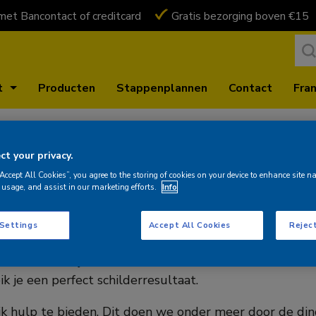
 met Bancontact of creditcard
Gratis bezorging boven €15
t
Producten
Stappenplannen
Contact
Fran
t your privacy.
“Accept All Cookies”, you agree to the storing of cookies on your device to enhance site n
 usage, and assist in our marketing efforts.
Info
 Settings
Accept All Cookies
Reject
ulmiddelen en plamuren. Topkwaliteit leveren is onze do
kan klaren. Of je nu een ervaren of onervaren doe-het-ze
ik je een perfect schilderresultaat.
lijk hulp te bieden. Dit doen we onder meer door de 